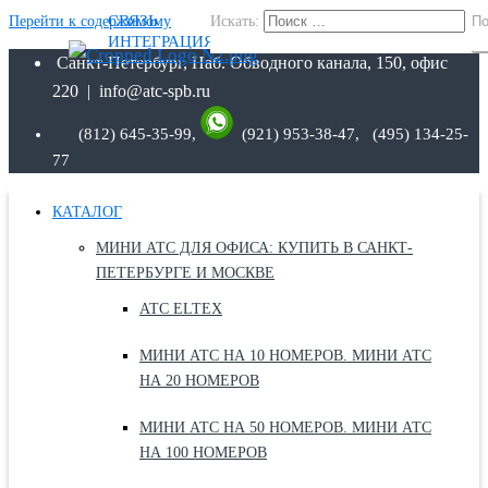
СВЯЗЬ
Перейти к содержимому
Искать:
По
ИНТЕГРАЦИЯ
Санкт-Петербург, Наб. Обводного канала, 150, офис
220 | info@atc-spb.ru
(812) 645-35-99,
(921) 953-38-47, (495) 134-25-
77
КАТАЛОГ
МИНИ АТС ДЛЯ ОФИСА: КУПИТЬ В САНКТ-
ПЕТЕРБУРГЕ И МОСКВЕ
АТС ELTEX
МИНИ АТС НА 10 НОМЕРОВ. МИНИ АТС
НА 20 НОМЕРОВ
МИНИ АТС НА 50 НОМЕРОВ. МИНИ АТС
НА 100 НОМЕРОВ