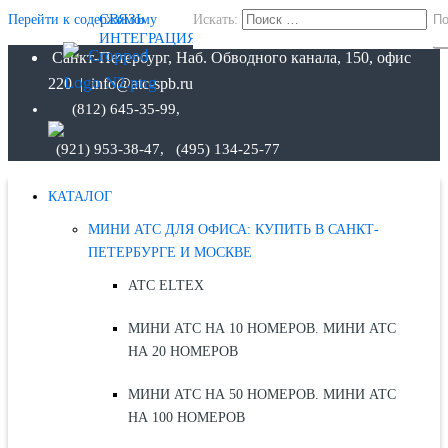
СВЯЗЬ
Перейти к содержимому
Искать:
По
ИНТЕГРАЦИЯ
Санкт-Петербург, Наб. Обводного канала, 150, офис
220 | info@atc-spb.ru
(812) 645-35-99,
(921) 953-38-47, (495) 134-25-77
КАТАЛОГ
МИНИ АТС ДЛЯ ОФИСА: КУПИТЬ В САНКТ-
ПЕТЕРБУРГЕ И МОСКВЕ
АТС ELTEX
МИНИ АТС НА 10 НОМЕРОВ. МИНИ АТС
НА 20 НОМЕРОВ
МИНИ АТС НА 50 НОМЕРОВ. МИНИ АТС
НА 100 НОМЕРОВ