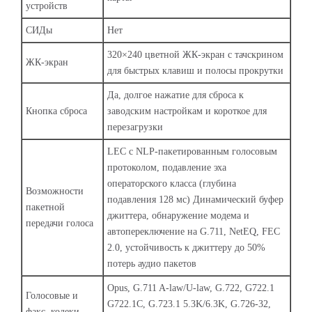
устройств
СИДы
Нет
320×240 цветной ЖК-экран с тачскрином
ЖК-экран
для быстрых клавиш и полосы прокрутки
Да, долгое нажатие для сброса к
Кнопка сброса
заводским настройкам и короткое для
перезагрузки
LEC c NLP-пакетированным голосовым
протоколом, подавление эха
операторского класса (глубина
Возможности
подавления 128 мс) Динамический буфер
пакетной
джиттера, обнаружение модема и
передачи голоса
автопереключение на G.711, NetEQ, FEC
2.0, устойчивость к джиттеру до 50%
потерь аудио пакетов
Opus, G.711 A-law/U-law, G.722, G722.1
Голосовые и
G722.1C, G.723.1 5.3K/6.3K, G.726-32,
факс. кодеки