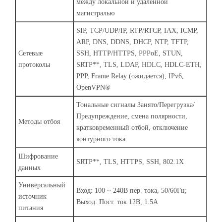
между локальной и удалённой
магистралью
SIP, TCP/UDP/IP, RTP/RTCP, IAX, ICMP,
ARP, DNS, DDNS, DHCP, NTP, TFTP,
Сетевые
SSH, HTTP/HTTPS, PPPoE, STUN,
протоколы
SRTP**, TLS, LDAP, HDLC, HDLC-ETH,
PPP, Frame Relay (ожидается), IPv6,
OpenVPN®
Тональные сигналы Занято/Перегрузка/
Предупреждение, смена полярности,
Методы отбоя
кратковременный отбой, отключение
контурного тока
Шифрование
SRTP**, TLS, HTTPS, SSH, 802.1X
данных
Универсальный
Вход: 100 ~ 240В пер. тока, 50/60Гц;
источник
Выход: Пост. ток 12В, 1.5A
питания