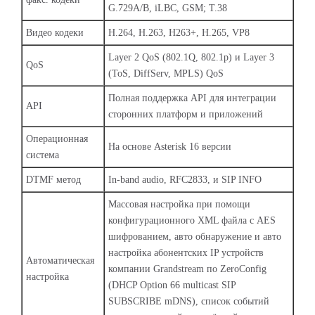
G.729A/B, iLBC, GSM; T.38
Видео кодеки
H.264, H.263, H263+, H.265, VP8
Layer 2 QoS (802.1Q, 802.1p) и Layer 3
QoS
(ToS, DiffServ, MPLS) QoS
Полная поддержка API для интеграции
API
сторонних платформ и приложений
Операционная
На основе Asterisk 16 версии
система
DTMF метод
In-band audio, RFC2833, и SIP INFO
Массовая настройка при помощи
конфигурационного XML файла с AES
шифрованием, авто обнаружение и авто
настройка абонентских IP устройств
Автоматическая
компании Grandstream по ZeroConfig
настройка
(DHCP Option 66 multicast SIP
SUBSCRIBE mDNS), список событий