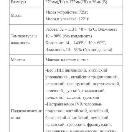
Размеры
270мм(Дл) x 175мм(Ш) x 36мм(В)
Масса устройства: 725г;
Масса
Масса в упаковке: 1221г
Работа: 32 – 113ºF / 0 ~ 45ºC, Влажность
Температура и
10 – 90% (без конденсата)
влажность
Хранение: 14 – 140ºF / -10 ~ 60ºC,
Влажность 10 – 90% (без конденсата)
Монтаж
Монтаж на стену и стол
-Веб ГИП: английский, китайский
упрощённый, китайский традиционный,
испанский, французский, португальский,
немецкий, русский, итальянский,
польский, чешский, турецкий
-Настраиваемые IVR/голосовые
Поддерживаемые
подсказки: английский, китайский,
языки
британский английский, немецкий,
испанский, греческий, французский,
итальянский, нидерландский, польский,