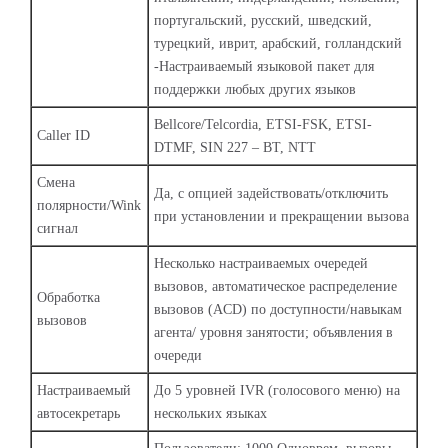
португальский, русский, шведский,
турецкий, иврит, арабский, голландский
-Настраиваемый языковой пакет для
поддержки любых других языков
Bellcore/Telcordia, ETSI-FSK, ETSI-
Caller ID
DTMF, SIN 227 – BT, NTT
Смена
Да, с опцией задействовать/отключить
полярности/Wink
при установлении и прекращении вызова
сигнал
Несколько настраиваемых очередей
вызовов, автоматическое распределение
Обработка
вызовов (ACD) по доступности/навыкам
вызовов
агента/ уровня занятости; объявления в
очереди
Настраиваемый
До 5 уровней IVR (голосового меню) на
автосекретарь
нескольких языках