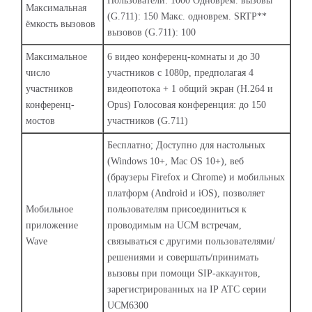
Пользователи: 1000 Одноврем. вызовы
Максимальная
(G.711): 150 Макс. одноврем. SRTP**
ёмкость вызовов
вызовов (G.711): 100
Максимальное
6 видео конференц-комнаты и до 30
число
участников с 1080p, предполагая 4
участников
видеопотока + 1 общий экран (H.264 и
конференц-
Opus) Голосовая конференция: до 150
мостов
участников (G.711)
Бесплатно; Доступно для настольных
(Windows 10+, Mac OS 10+), веб
(браузеры Firefox и Chrome) и мобильных
платформ (Android и iOS), позволяет
Мобильное
пользователям присоединиться к
приложение
проводимым на UCM встречам,
Wave
связываться с другими пользователями/
решениями и совершать/принимать
вызовы при помощи SIP-аккаунтов,
зарегистрированных на IP АТС серии
UCM6300