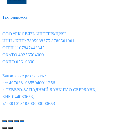
Техподдержка
ООО “ГК СВЯЗЬ ИНТЕГРАЦИЯ”
ИНН / КПП: 7805688375 / 780501001
ОГРН 1167847443345
ОКАТО 40276564000
ОКПО 05610890
Банковские реквизиты:
р/с 40702810355040011256
в СЕВЕРО-ЗАПАДНЫЙ БАНК ПАО СБЕРБАНК,
БИК 044030653,
к/с 30101810500000000653
© 2026
Связь Интеграция
|
Политика конфиденциальности