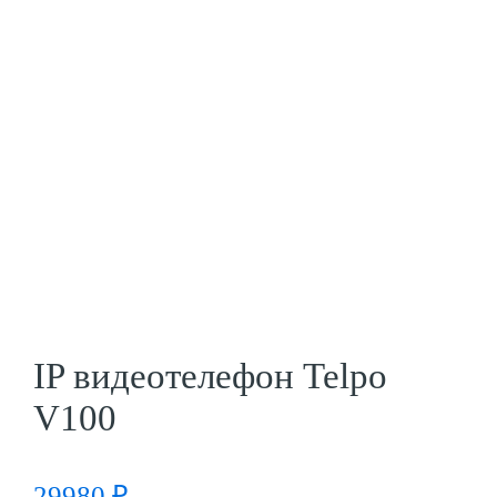
IP видеотелефон Telpo
V100
29980
₽