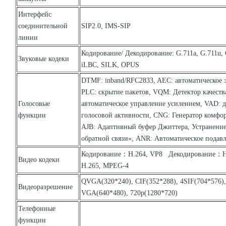
Интерфейс
соединительной
SIP2.0, IMS-SIP
линии
Кодирование/ Декодирование: G.711a, G.711u, 
Звуковые кодеки
iLBC, SILK, OPUS
DTMF: inband/RFC2833, AEC: автоматическое 
PLC: скрытие пакетов, VQM: Детектор качеств
Голосовые
автоматическое управление усилением, VAD: д
функции
голосовой активности, CNG: Генератор комфо
AJB: Адаптивный буфер Джиттера, Устранени
обратной связи», ANR: Автоматическое подав
Кодирование：H.264, VP8 Декодирование：H
Видео кодеки
H.265, MPEG-4
QVGA(320*240), CIF(352*288), 4SIF(704*576),
Видеоразрешение
VGA(640*480), 720p(1280*720)
Телефонные
функции