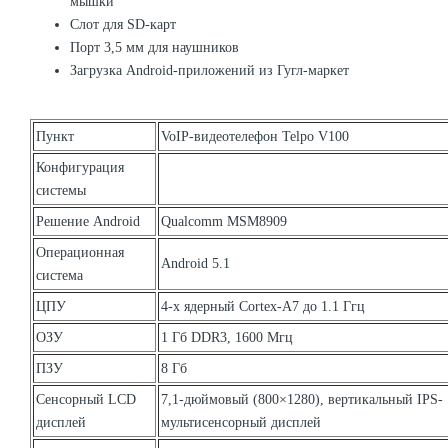
мышки
Слот для SD-карт
Порт 3,5 мм для наушников
Загрузка Android-приложений из Гугл-маркет
Пункт
VoIP-видеотелефон Telpo V100
Конфигурация
системы
Решение Android
Qualcomm MSM8909
Операционная
Android 5.1
система
ЦПУ
4-х ядерный Cortex-A7 до 1.1 Ггц
ОЗУ
1 Гб DDR3, 1600 Мгц
ПЗУ
8 Гб
Сенсорный LCD
7,1-дюймовый (800×1280), вертикальный IPS-
дисплей
мультисенсорный дисплей