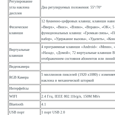
Регулирование
угла наклона
Два регулируемых положения: 55°/70°
дисплея
12 буквенно-цифровых клавиш; клавиши нави
Физические
«Вверх», «Вниз», «Влево», «Вправо», «OK»; 5
клавиши
функциональных клавиш: «Громкая связь», «
набор», «Удержание вызова», «Удалить», «Кон
4 программные клавиши «Android»: «Меню», 
Виртуальные
«Назад», «Домой»; 72 виртуальные клавиши B
клавиши
отображением состояния абонентов или линий
Видеокамера
5 миллионов пикселей (1920 x1080) с изменя
RGB Камера
наклона и механической шторкой
Интерфейсы
WIFI
2.4 Ггц, IEEE 802.11b/g/n, 150M Мб/s
Bluetooth
4.1
USB порт
1 порт USB 2.0