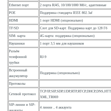
Ethernet порт
2 порта RJ45, 10/100/1000 Мб/с, адаптивные
POE
Поддержка стандарта IEEE 802.3af
HDMI
1 порт HDMI (опционально)
TF/SD
Слот для SD-карт. Поддержка карт до 128 Гб
SIM- карта
4G-карта: поддержка (опционально)
Наушники
1 порт 3,5 мм для наушников
Разъём
телефонной
RJ-9
трубки
Встроенный
Поддержка (опционально)
аккумулятор
Протоколы
TCP/IP,SIP,SDP,UDP,RTP,RTCP,DHCP,DNS,HT
Сетевой протокол
XML,TR069
SIP-линии и SIP-
4 линии，4 аккаунта
аккаунты