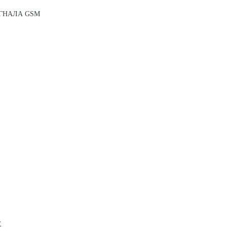
ГНАЛА GSM
Е