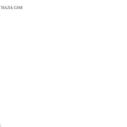
ГНАЛА GSM
Е