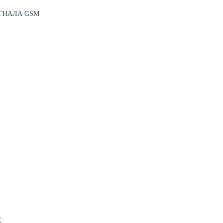
ГНАЛА GSM
Е