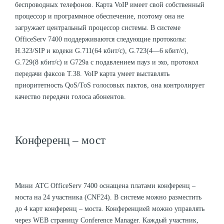
беспроводных телефонов. Карта VoIP имеет свой собственный
процессор и программное обеспечение, поэтому она не
загружает центральный процессор системы. В системе
OfficeServ 7400 поддерживаются следующие протоколы:
H.323/SIP и кодеки G.711(64 кбит/с), G.723(4—6 кбит/с),
G.729(8 кбит/с) и G729a с подавлением пауз и эхо, протокол
передачи факсов T.38. VoIP карта умеет выставлять
приоритетность QoS/ToS голосовых пактов, она контролирует
качество передачи голоса абонентов.
Конференц – мост
Мини АТС OfficeServ 7400 оснащена платами конференц –
моста на 24 участника (CNF24). В системе можно разместить
до 4 карт конференц – моста. Конференцией можно управлять
через WEB страницу Conference Manager. Каждый участник,