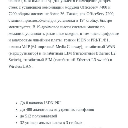
блоков ( максимально 3). Допускается совмещение до трех
стоек с установкой комбинации модулей OfficeServ 7400 и
7200 общим числом не более 36. Также, как OfficeServ 7200,
станция приспособлена для установки в 19” стойку, быстро
монтируется. В 19-дюймовое шасси системы можно по
желанию установить различные модули, в том числе цифровые
и аналоговые линейные платы, транки ISDN и PRI/T1/E1,
шлюзы VoIP (64-портовый Media Gateway), гигабитный WAN
(маршрутизатор) и гигабитный LIM (гигабитный Ethernet L2
Switch), гигабитный SIM (гигабитный Ethernet L3 switch) и
Wireless LAN.
До 8 каналов ISDN PRI
До 480 аналоговых внутренних телефонов
до 512 пользователей
32 универсальных слота в 3 стойках