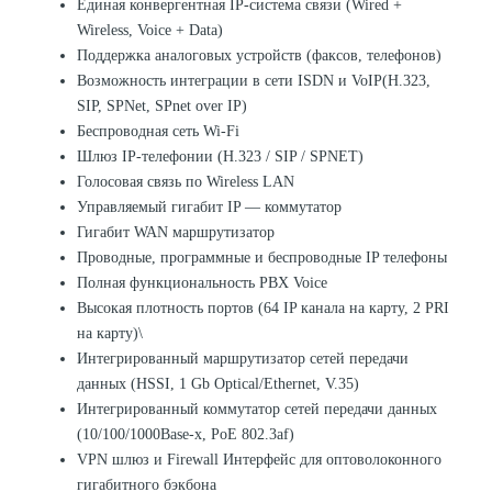
Единая конвергентная IP-система связи (Wired +
Wireless, Voice + Data)
Поддержка аналоговых устройств (факсов, телефонов)
Возможность интеграции в сети ISDN и VoIP(H.323,
SIP, SPNet, SPnet over IP)
Беспроводная сеть Wi-Fi
Шлюз IP-телефонии (H.323 / SIP / SPNET)
Голосовая связь по Wireless LAN
Управляемый гигабит IP — коммутатор
Гигабит WAN маршрутизатор
Проводные, программные и беспроводные IP телефоны
Полная функциональность PBX Voice
Высокая плотность портов (64 IP канала на карту, 2 PRI
на карту)\
Интегрированный маршрутизатор сетей передачи
данных (HSSI, 1 Gb Optical/Ethernet, V.35)
Интегрированный коммутатор сетей передачи данных
(10/100/1000Base-x, PoE 802.3af)
VPN шлюз и Firewall Интерфейс для оптоволоконного
гигабитного бэкбона