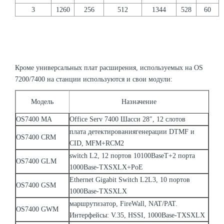
3
1260
256
512
1344
528
60
Кроме универсальных плат расширения, используемых на ОS
7200/7400 на станции используются и свои модули:
Модель
Назначение
OS7400 MA
Office Serv 7400 Шасси 28″, 12 слотов
плата детектированиягенерации DTMF и
OS7400 CRM
CID, MFM+RCM2
switch L2, 12 портов 10100BaseT+2 порта
OS7400 GLM
1000Base-TXSXLX+PoE
Ethernet Gigabit Switch L2L3, 10 портов
OS7400 GSM
1000Base-TXSXLX
маршрутизатор, FireWall, NAT/PAT.
OS7400 GWM
Интерфейсы: V.35, HSSI, 1000Base-TXSXLX