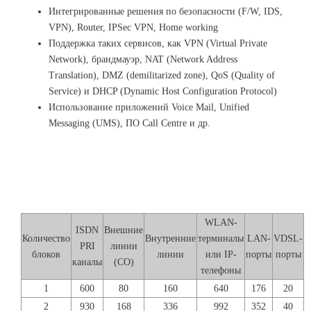
Интегрированные решения по безопасности (F/W, IDS,
VPN), Router, IPSec VPN, Home working
Поддержка таких сервисов, как VPN (Virtual Private
Network), брандмауэр, NAT (Network Address
Translation), DMZ (demilitarized zone), QoS (Quality of
Service) и DHCP (Dynamic Host Configuration Protocol)
Использование приложений Voice Mail, Unified
Messaging (UMS), ПО Call Centre и др.
WLAN-
ISDN
Внешние
Количество
Внутренние
терминалы
LAN-
VDSL-
PRI
линии
блоков
линии
или IP-
порты
порты
каналы
(СО)
телефоны
1
600
80
160
640
176
20
2
930
168
336
992
352
40