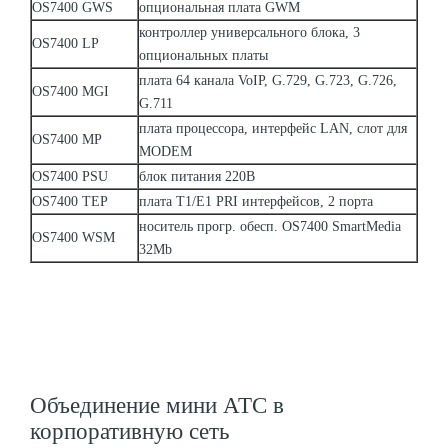
OS7400 GWS
опциональная плата GWM
контроллер универсального блока, 3
OS7400 LP
опциональных платы
плата 64 канала VoIP, G.729, G.723, G.726,
OS7400 MGI
G.711
плата процессора, интерфейс LAN, слот для
OS7400 MP
MODEM
OS7400 PSU
блок питания 220В
OS7400 TEP
плата T1/E1 PRI интерфейсов, 2 порта
носитель прогр. обесп. OS7400 SmartMedia
OS7400 WSM
32Mb
Объединение мини АТС в
корпоративную сеть