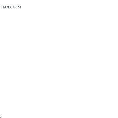
ГНАЛА GSM
Е