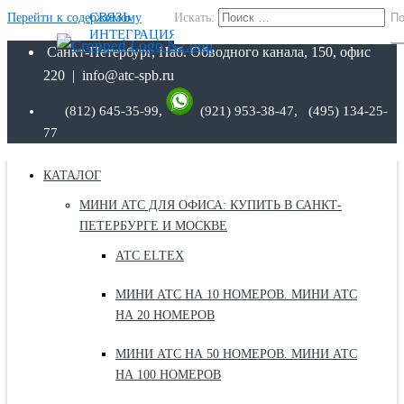
СВЯЗЬ
Перейти к содержимому
Искать:
По
ИНТЕГРАЦИЯ
Санкт-Петербург, Наб. Обводного канала, 150, офис
220 | info@atc-spb.ru
(812) 645-35-99,
(921) 953-38-47, (495) 134-25-
77
КАТАЛОГ
МИНИ АТС ДЛЯ ОФИСА: КУПИТЬ В САНКТ-
ПЕТЕРБУРГЕ И МОСКВЕ
АТС ELTEX
МИНИ АТС НА 10 НОМЕРОВ. МИНИ АТС
НА 20 НОМЕРОВ
МИНИ АТС НА 50 НОМЕРОВ. МИНИ АТС
НА 100 НОМЕРОВ